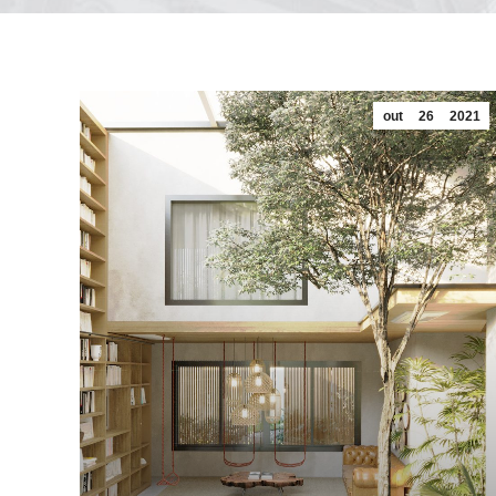
out
26
2021